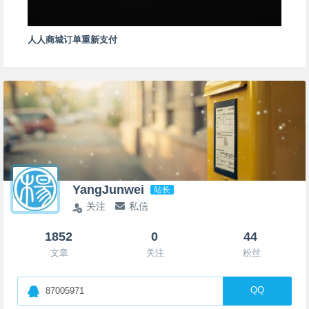
人人商城订单重新支付
YangJunwei
站长
关注
私信
1852
0
44
文章
关注
粉丝
QQ
87005971