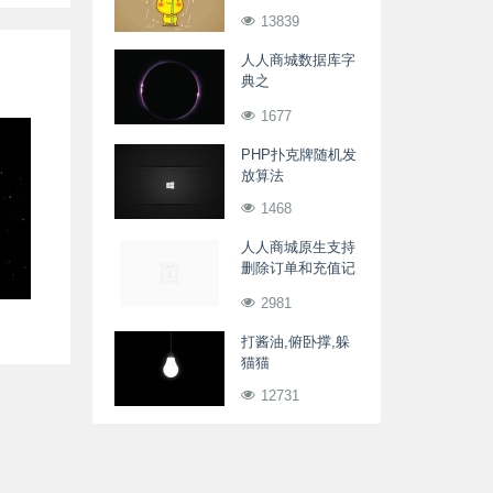
13839
人人商城数据库字
典之
ewei_shop_member_card_history
1677
会员卡记录表
PHP扑克牌随机发
放算法
1468
人人商城原生支持
删除订单和充值记
录
2981
打酱油,俯卧撑,躲
猫猫
12731