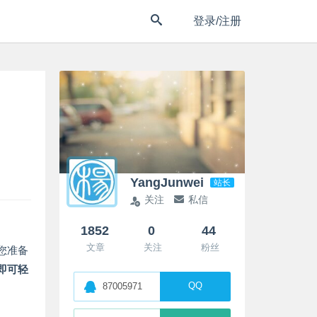
登录/注册
YangJunwei
站长
关注
私信
1852
0
44
文章
关注
粉丝
为您准备
即可轻
QQ
87005971