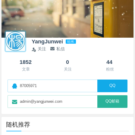
YangJunwei
站长
关注
私信
1852
0
44
文章
关注
粉丝
QQ
87005971
QQ邮箱
admin@yangjunwei.com
随机推荐