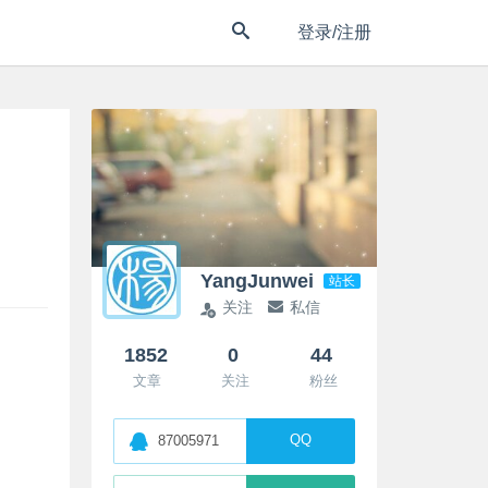
登录/注册
YangJunwei
站长
关注
私信
1852
0
44
文章
关注
粉丝
QQ
87005971