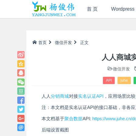
首 页
Wordpress
首页
微信开发
正文
人人商城实
微信开发
API
juhe
人人
分销商城
对接
实名认证
API
，应用场景比较
注：本文档是实名认证API的接口基础，非各
本文档基于
聚合数据
API:
https://www.juhe.cn/do
后端设置截图