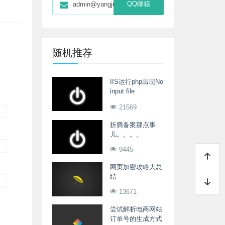
QQ邮箱
admin@yangjunwei.com
随机推荐
IIS运行php出现No
input file
specified.的解决
21569
方案
折腾备案那点事
儿。。。。
9445
网页加密攻略大总
结
13671
尝试解析电商网站
订单号的生成方式