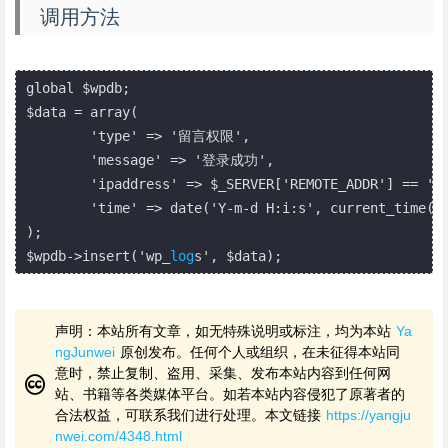
调用方法
global $wpdb;

$data = array(

	'type' => '留言权限',

	'message' => '登录成功',

	'ipaddress' => $_SERVER['REMOTE_ADDR'] == '::1' ? '127.0.0.1' : $_SERVER['REMOTE_ADDR'],

	'time' => date('Y-m-d H:i:s', current_time('timestamp') ),

);

$wpdb->insert('wp_
log
声明：本站所有文章，如无特殊说明或标注，均为本站
Ya
ngJunwei
原创发布。任何个人或组织，在未征得本站同
意时，禁止复制、盗用、采集、发布本站内容到任何网
站、书籍等各类媒体平台。如若本站内容侵犯了原著者的
合法权益，可联系我们进行处理。本文链接
https://yangju
nwei.com/4348.html