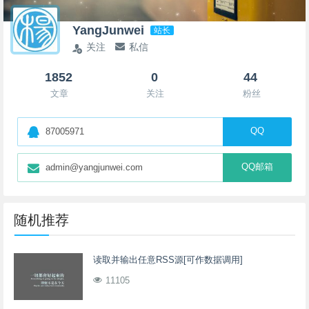
YangJunwei
站长
关注
私信
1852
0
44
文章
关注
粉丝
QQ
87005971
QQ邮箱
admin@yangjunwei.com
随机推荐
读取并输出任意RSS源[可作数据调用]
11105