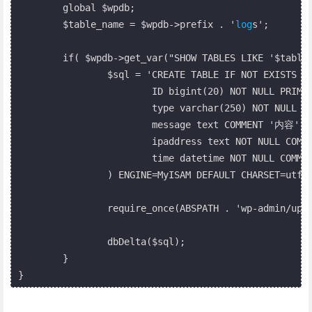
	global $wpdb;

	$table_name = $wpdb->prefix . '
log
s';

	if( $wpdb->get_var("SHOW TABLES LIKE '$table_name'") != $table_name ) {

		$sql = 'CREATE TABLE IF NOT EXISTS ' . $table_name . ' (

			ID bigint(20) NOT NULL PRIMARY KEY AUTO_INCREMENT COMMENT '自增ID',

			type varchar(250) NOT NULL COMMENT '类型',

			message text COMMENT '内容',

			ipaddress text NOT NULL COMMENT 'IP地址',

			time datetime NOT NULL COMMENT '时间'

		) ENGINE=MyISAM DEFAULT CHARSET=ut
		require_once(ABSPATH . 'wp-admin/upgrade-functions.php');

		dbDelta($sql);

	}
