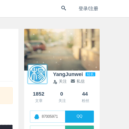
登录/注册
YangJunwei
站长
关注
私信
1852
0
44
文章
关注
粉丝
QQ
87005971