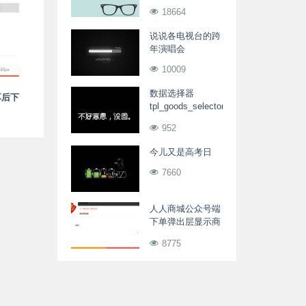
列表
18664
说说各电视台的跨
年演唱会
10009
数据选择器
享后下
tpl_goods_selector()
用法
952
今儿又是高考日
7660
人人商城公众号端
下单弹出层显示商
品的会员专享价格
8775
（包含多规格）