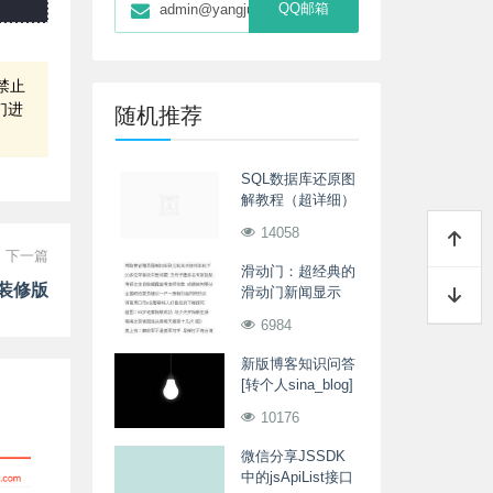
QQ邮箱
admin@yangjunwei.com
禁止
们进
随机推荐
SQL数据库还原图
解教程（超详细）
14058
下一篇
滑动门：超经典的
装修版
滑动门新闻显示
6984
新版博客知识问答
[转个人sina_blog]
10176
微信分享JSSDK
中的jsApiList接口