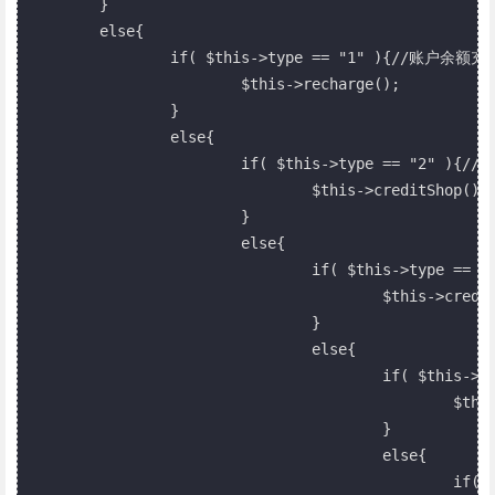
	}

	else{

		if( $this->type == "1" ){//账户余额充值 recharge

			$this->recharge();

		}

		else{

			if( $this->type == "2" ){//积分商城

				$this->creditShop();

			}

			else{

				if( $this->type == "3" ){//积分商城

					$this->creditShopFreight();

				}

				else{

					if( $this->type == "4" ){//优惠券

						$this->coupon();

					}

					else{

						if( $this->type == "5" ){//拼团
