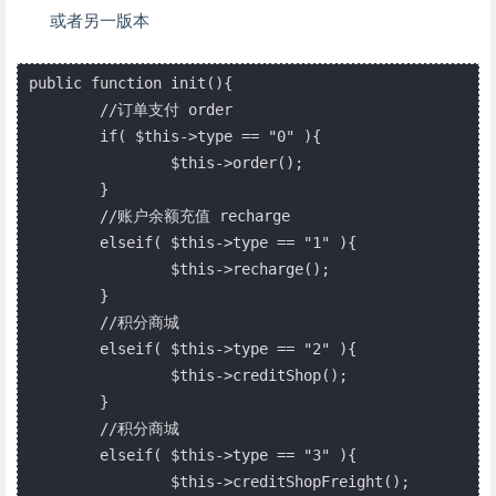
或者另一版本
public function init(){

	//订单支付 order

	if( $this->type == "0" ){

		$this->order();

	}

	//账户余额充值 recharge

	elseif( $this->type == "1" ){

		$this->recharge();

	}

	//积分商城

	elseif( $this->type == "2" ){

		$this->creditShop();

	}

	//积分商城

	elseif( $this->type == "3" ){

		$this->creditShopFreight();
