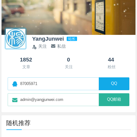
YangJunwei
站长
关注
私信
1852
0
44
文章
关注
粉丝
QQ
87005971
QQ邮箱
admin@yangjunwei.com
随机推荐