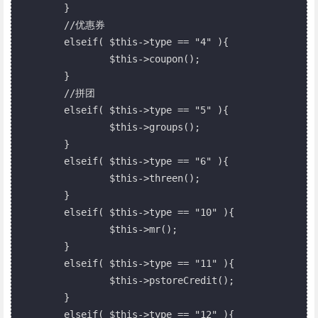
	}

	//优惠券

	elseif( $this->type == "4" ){

		$this->coupon();

	}

	//拼团

	elseif( $this->type == "5" ){

		$this->groups();

	}

	elseif( $this->type == "6" ){

		$this->threen();

	}

	elseif( $this->type == "10" ){

		$this->mr();

	}

	elseif( $this->type == "11" ){

		$this->pstoreCredit();

	}

	elseif( $this->type == "12" ){
