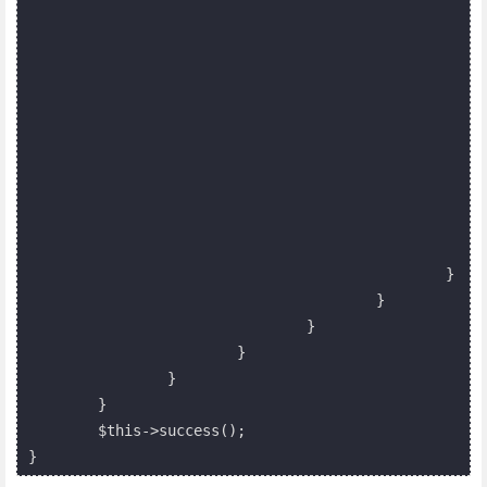
							
							
							
							
							
							
							
								
								
							}
						}

					}

				}

			}

		}

	}

	$this->success();
