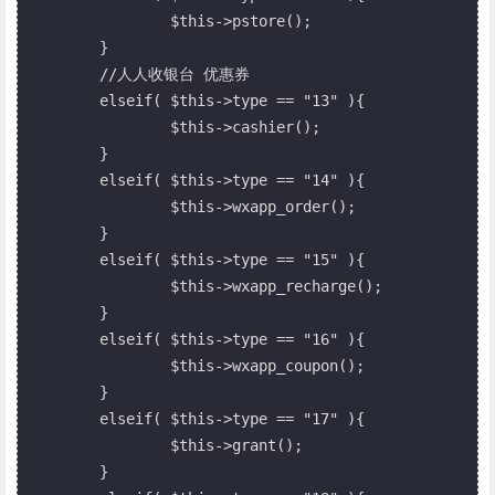
		$this->pstore();

	}

	//人人收银台 优惠券

	elseif( $this->type == "13" ){

		$this->cashier();

	}

	elseif( $this->type == "14" ){

		$this->wxapp_order();

	}

	elseif( $this->type == "15" ){

		$this->wxapp_recharge();

	}

	elseif( $this->type == "16" ){

		$this->wxapp_coupon();

	}

	elseif( $this->type == "17" ){

		$this->grant();

	}
