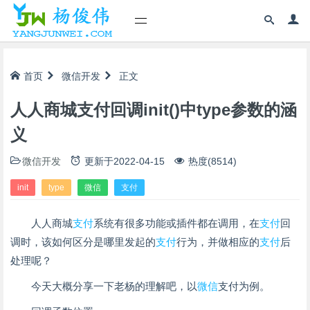
首页
微信开发
正文
人人商城支付回调init()中type参数的涵
义
微信开发
更新于
2022-04-15
热度(8514)
init
type
微信
支付
人人商城
支付
系统有很多功能或插件都在调用，在
支付
回
调时，该如何区分是哪里发起的
支付
行为，并做相应的
支付
后
处理呢？
今天大概分享一下老杨的理解吧，以
微信
支付为例。