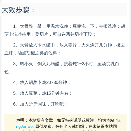
大致步骤：
1、大骨敲一敲，用温水洗净；豆芽泡一下，去根洗净；胡
萝卜洗净待用；姜切片，可自选葱并切小丁段；
2、大骨放入冷水罐中，放入姜片，大火烧开几分钟，撇去
血沫，洒点胡椒之类的佐料；
3、转小火，倒入几滴醋，接着炖1~2小时，至汤变乳白
色；
4、放入胡萝卜炖20~30分钟；
5、放入豆芽，炖15分钟左右；
6、加入盐等调味，开吃吧！
声明：本站所有文章，如无特殊说明或标注，均为本站
Ya
ngJunwei
原创发布。任何个人或组织，在未征得本站同