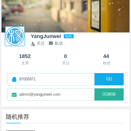
YangJunwei
站长
关注
私信
1852
0
44
文章
关注
粉丝
QQ
87005971
QQ邮箱
admin@yangjunwei.com
随机推荐