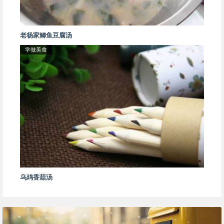
老杨家鲫鱼豆腐汤
学做美食
乌鸡香菇汤