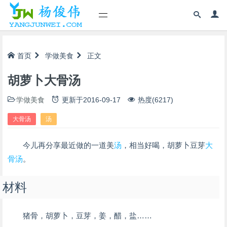
首页
学做美食
正文
胡萝卜大骨汤
学做美食
更新于
2016-09-17
热度(6217)
大骨汤
汤
今儿再分享最近做的一道美
汤
，相当好喝，胡萝卜豆芽
大
骨汤
。
材料
猪骨，胡萝卜，豆芽，姜，醋，盐……