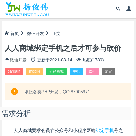
首页
微信开发
正文
人人商城绑定手机之后才可参与砍价
微信开发
更新于
2021-03-14
热度(1789)
bargain
mobile
分销商城
手机
砍价
绑定
承接各类PHP开发，QQ 87005971
需求分析
人人商城要求会员在公众号和小程序两端
绑定
手机
号之