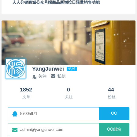
人人分销商城公众号端商品新增按日限量销售功能
YangJunwei
站长
关注
私信
1852
0
44
文章
关注
粉丝
QQ
87005971
QQ邮箱
admin@yangjunwei.com