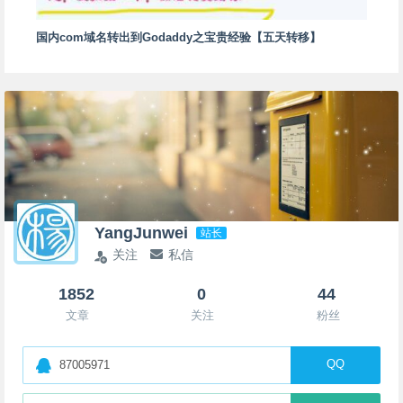
国内com域名转出到Godaddy之宝贵经验【五天转移】
YangJunwei
站长
关注
私信
1852
0
44
文章
关注
粉丝
QQ
87005971