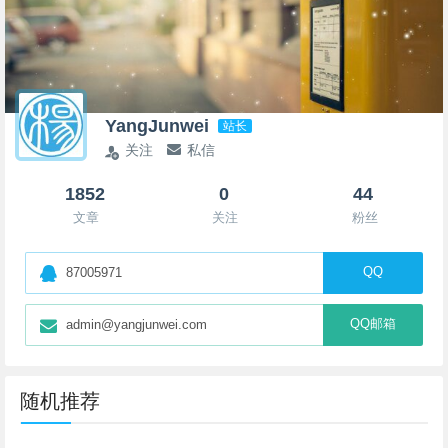
YangJunwei
站长
关注
私信
1852
0
44
文章
关注
粉丝
QQ
87005971
QQ邮箱
admin@yangjunwei.com
随机推荐