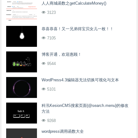
人人商城函数之getCalculateMoney()
3123
恭喜恭喜！又一兄弟得宝贝女儿一枚！！
7105
博客开通，欢迎惠顾！
9544
WordPress4.3编辑器无法切换可视化与文本
5101
科汛KesionCMS搜索页面{@search.menu}的修改
方法
9268
wordpress调用函数大全