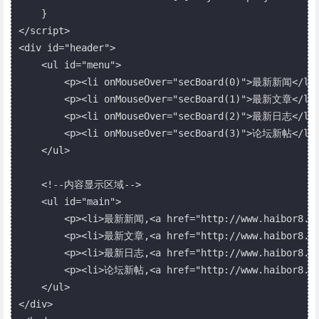
    }

</script>

<div id="header">

    <ul id="menu">

        <p><li onMouseOver="secBoard(0)">最新新闻</li>
        <p><li onMouseOver="secBoard(1)">最新文章</li>
        <p><li onMouseOver="secBoard(2)">最新日志</li>
        <p><li onMouseOver="secBoard(3)">论坛新帖</li>
    </ul>

    <!--内容显示区域-->

    <ul id="main">

        <p><li>最新新闻,<a href="http://www.haibor8.c
        <p><li>最新文章,<a href="http://www.haibor8.c
        <p><li>最新日志,<a href="http://www.haibor8.c
        <p><li>论坛新帖,<a href="http://www.haibor8.c
    </ul>

</div>
