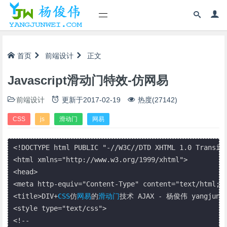
首页
前端设计
正文
Javascript滑动门特效-仿网易
前端设计
更新于
2017-02-19
热度(27142)
CSS
js
滑动门
网易
<!DOCTYPE html PUBLIC "-//W3C//DTD XHTML 1.0 Transiti
<html xmlns="http://www.w3.org/1999/xhtml">

<head>

<meta http-equiv="Content-Type" content="text/html; c
<title>DIV+
CSS
仿
网易
的
滑动门
技术 AJAX - 杨俊伟 yangjunwei
<style type="text/css">

<!--
