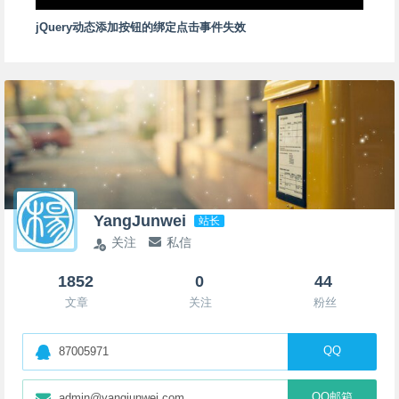
jQuery动态添加按钮的绑定点击事件失效
YangJunwei
站长
关注
私信
1852
0
44
文章
关注
粉丝
QQ
87005971
QQ邮箱
admin@yangjunwei.com