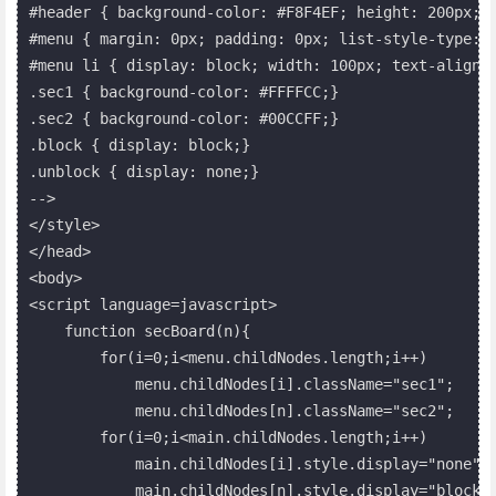
#header { background-color: #F8F4EF; height: 200px; 
#menu { margin: 0px; padding: 0px; list-style-type: n
#menu li { display: block; width: 100px; text-align: 
.sec1 { background-color: #FFFFCC;}

.sec2 { background-color: #00CCFF;}

.block { display: block;}

.unblock { display: none;}

-->

</style>

</head>

<body>

<script language=javascript>

    function secBoard(n){

        for(i=0;i<menu.childNodes.length;i++)

            menu.childNodes[i].className="sec1";

            menu.childNodes[n].className="sec2";

        for(i=0;i<main.childNodes.length;i++)

            main.childNodes[i].style.display="none";

            main.childNodes[n].style.display="block";