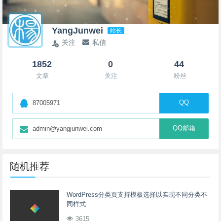
YangJunwei
站长
关注
私信
1852
0
44
文章
关注
粉丝
QQ
87005971
QQ邮箱
admin@yangjunwei.com
随机推荐
WordPress分类页支持模板选择以实现不同分类不
同样式
3615