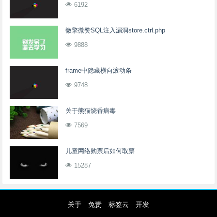
6192
微擎微赞SQL注入漏洞store.ctrl.php
9888
frame中隐藏横向滚动条
9748
关于熊猫烧香病毒
7569
儿童网络购票后如何取票
15287
关于
免责
标签云
开发