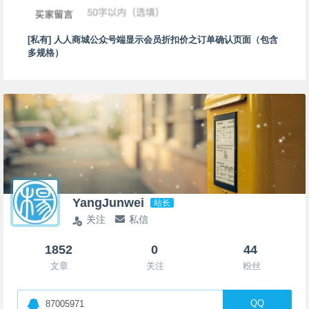
[私有] 人人商城公众号端显示会员折扣价之订单确认页面（包含
多规格）
YangJunwei
站长
关注
私信
1852
0
44
文章
关注
粉丝
QQ
87005971