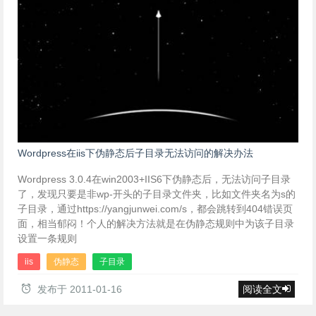
Wordpress在iis下伪静态后子目录无法访问的解决办法
Wordpress 3.0.4在win2003+IIS6下伪静态后，无法访问子目录
了，发现只要是非wp-开头的子目录文件夹，比如文件夹名为s的
子目录，通过https://yangjunwei.com/s，都会跳转到404错误页
面，相当郁闷！个人的解决方法就是在伪静态规则中为该子目录
设置一条规则
iis
伪静态
子目录
发布于
2011-01-16
阅读全文