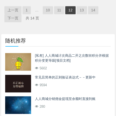
上一页
1
…
10
11
12
13
14
下一页
共 14 页
随机推荐
[私有] 人人商城计次商品二开之次数转积分并根据
积分变更等级[项目文档]
5602
常见且简单的正则验证表达式－－更新中
9594
人人商城分销佣金提现至余额时直接到账
280