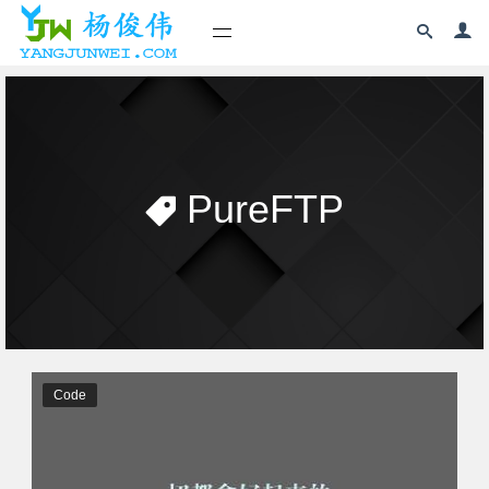
PureFTP
Code