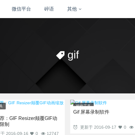
微信平台
碎语
其他
gif
具
软件工具
Gif 屏幕录制软件
：GIF Resizer颠覆GIF动
限制
更新于
2016-09-17
0
新于
2016-09-16
0
12747