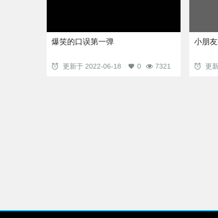
爆笑的口误第一弹
小朋友
更新于
2022-06-18
0
7321
更