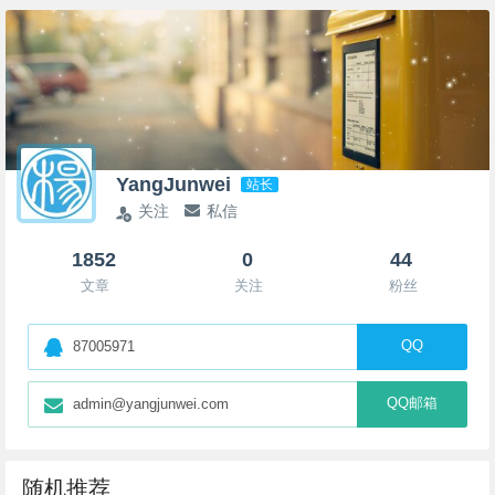
YangJunwei
站长
关注
私信
1852
0
44
文章
关注
粉丝
QQ
87005971
QQ邮箱
admin@yangjunwei.com
随机推荐