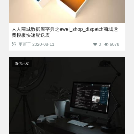
人人商城数据库字典之ewei_shop_dispatch商城运
费模板快递配送表
更新于
2020-08-11
0
6078
微信开发