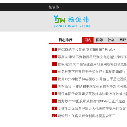
杨俊伟
日志排行
国内
国际
社会
网评
纯CSS的下拉菜单 支持IE6 IE7 Firefox
最高法:承诺不判赖昌星死刑没有超越法律程序
物权法:满70年住宅建设用地使用权将自动续
弟弟被妻下药毒死男子买女尸为其配阴婚(图)
揭开郑州神枪手神秘面纱 头号狙击手是近视眼
美军高官:不排除和中国发生直接军事对抗可能
浙江东阳传奇富姐吴英涉嫌非法吸收存款被批
西方炒作"中国航母威胁论"称05年已正式服役
女孩生活无法自理请人大代表递交安乐死议案
建设部：住房公积金制度将覆盖农民工