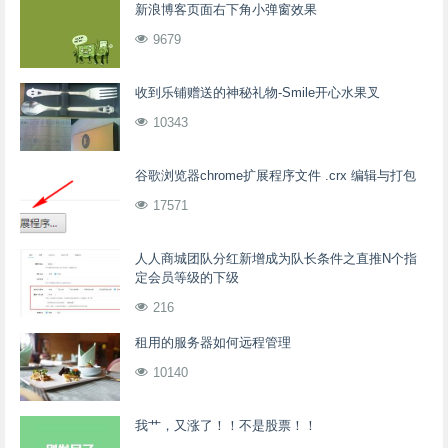
新浪博客页面右下角小弹窗效果
9679
收到乐铺赠送的神秘礼物-Smile开心水果叉
10343
谷歌浏览器chrome扩展程序文件 .crx 编辑与打包
17571
人人商城团队分红新增成为队长条件之直推N个指
定会员等级的下级
216
租用的服务器如何远程管理
10140
我艹，又涨了！！不是股票！！