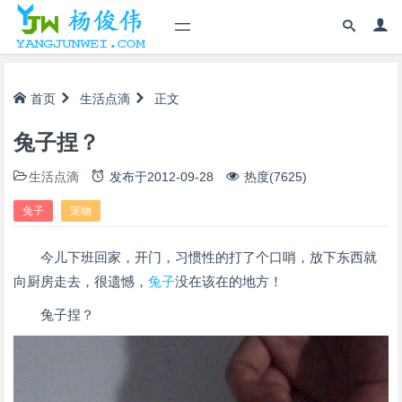
首页
生活点滴
正文
兔子捏？
生活点滴
发布于
2012-09-28
热度(7625)
兔子
宠物
今儿下班回家，开门，习惯性的打了个口哨，放下东西就
向厨房走去，很遗憾，
兔子
没在该在的地方！
兔子捏？