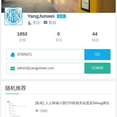
YangJunwei
站长
关注
私信
1852
0
44
文章
关注
粉丝
QQ
87005971
QQ邮箱
admin@yangjunwei.com
随机推荐
[私有] 人人商城小票打印机相关设置及Debug调试
2986