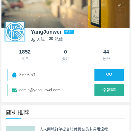
YangJunwei
站长
关注
私信
1852
0
44
文章
关注
粉丝
QQ
87005971
QQ邮箱
admin@yangjunwei.com
随机推荐
人人商城订单提交时付费会员卡调用流程