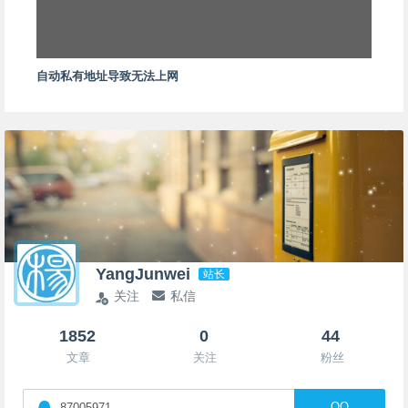
自动私有地址导致无法上网
YangJunwei
站长
关注
私信
1852
0
44
文章
关注
粉丝
QQ
87005971