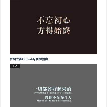
传狗大爹GoDaddy挂牌拍卖
业界