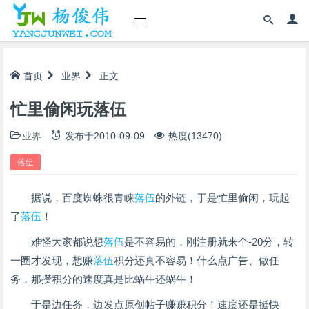
首页
业界
正文
忙里偷闲玩落伍
业界
发布于
2010-09-09
热度(13470)
落伍
据说，百度蜘蛛很青睐
落伍
的外链，于是忙里偷闲，玩起
了
落伍
！
难怪大家都说想
落伍
是不容易的，刚注册就来个-20分，转
一圈才发现，想赚
落伍
积分还真不容易！什么点广告、做任
务，那攒积分的速度真是比蜗牛还蜗牛！
于是边任务，边发点原创帖子赚赚积分！速度还是挺快