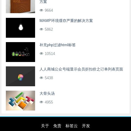
方案
9664
MAMP环境缓存严重的解决方案
5862
补充php过滤html标签
10514
人人商城公众号端显示会员折扣价之订单列表页面
5438
大骨头汤
4955
关于
免责
标签云
开发