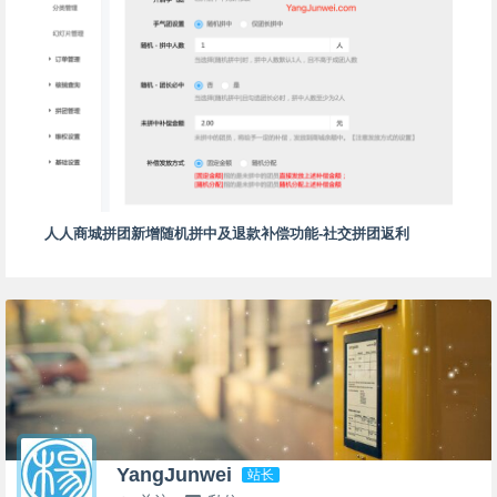
人人商城拼团新增随机拼中及退款补偿功能-社交拼团返利
YangJunwei
站长