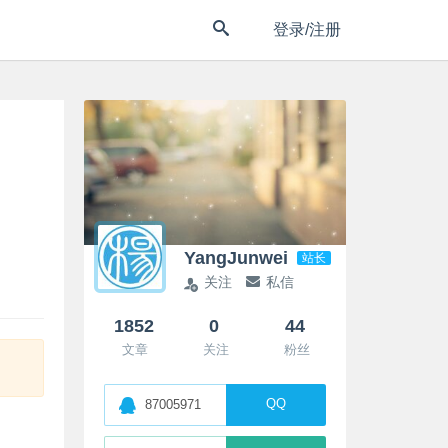
登录/注册
YangJunwei
站长
关注
私信
1852
0
44
文章
关注
粉丝
QQ
87005971