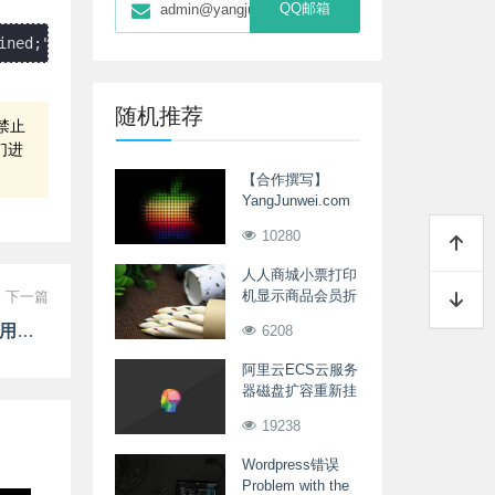
QQ邮箱
admin@yangjunwei.com
随机推荐
禁止
们进
【合作撰写】
YangJunwei.com
欢迎朋友们的加入
10280
人人商城小票打印
机显示商品会员折
下一篇
扣价
人人商城小程序端优惠券设置不与会员折扣同时使用金额计算错误的修复
6208
阿里云ECS云服务
器磁盘扩容重新挂
载的方法
19238
Wordpress错误
Problem with the