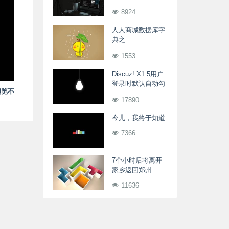
SSL CA cert
8924
(path? access
rights?)
人人商城数据库字
典之
ewei_shop_merch_banner
1553
多商户Banner广告
表
Discuz! X1.5用户
登录时默认自动勾
预览不
选“记住我的登录
17890
状态”
今儿，我终于知道
7366
7个小时后将离开
家乡返回郑州
11636