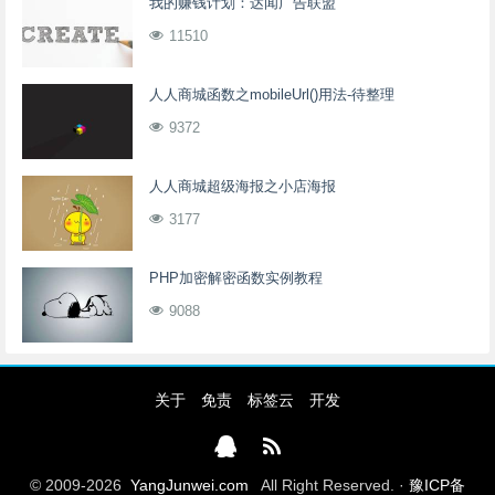
我的赚钱计划：达闻广告联盟
11510
人人商城函数之mobileUrl()用法-待整理
9372
人人商城超级海报之小店海报
3177
PHP加密解密函数实例教程
9088
关于
免责
标签云
开发
© 2009-2026
YangJunwei.com
All Right Reserved. ·
豫ICP备