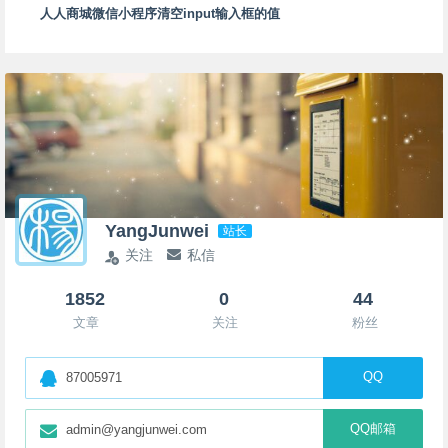
人人商城微信小程序清空input输入框的值
YangJunwei
站长
关注
私信
1852
0
44
文章
关注
粉丝
QQ
87005971
QQ邮箱
admin@yangjunwei.com