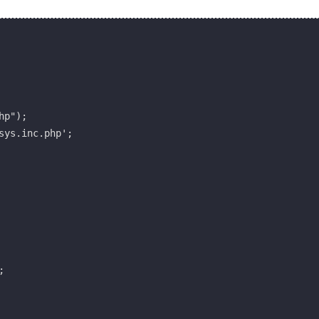
p");

ys.inc.php';


