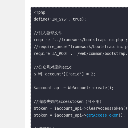
<?php

define('IN_SYS', true);

//引入微擎文件

require '../framework/bootstrap.inc.php';

//require_once("framework/bootstrap.inc.ph
require IA_ROOT . '/web/common/bootstrap.s
//公众号对应的acid

$_W['account']['acid'] = 2;

$account_api = WeAccount::create();

//清除失效的accesstoken（可不用）

$token = $account_api->clearAccessToken();
$token = $account_api->
getAccessToken
();
