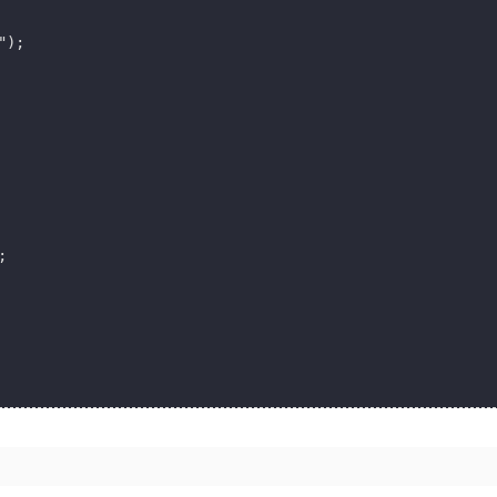
);


