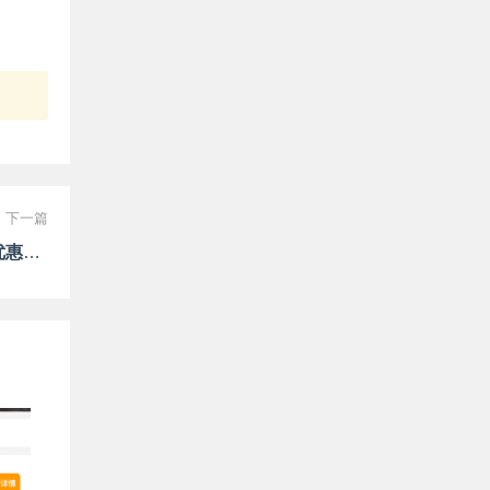
下一篇
人人商城数据库字典之ewei_shop_coupon营销优惠券表