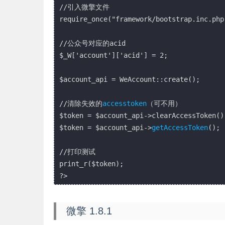
//引入微擎文件

require_once("framework/bootstrap.inc.php"
//公众号对应的acid

$_W['account']['acid'] = 2;

$account_api = WeAccount::create();

//清除失效的
accesstoken
（可不用）

$token = $account_api->clearAccessToken();
$token = $account_api->
getAccessToken
();

//打印测试

print_r($token);

微擎 1.8.1