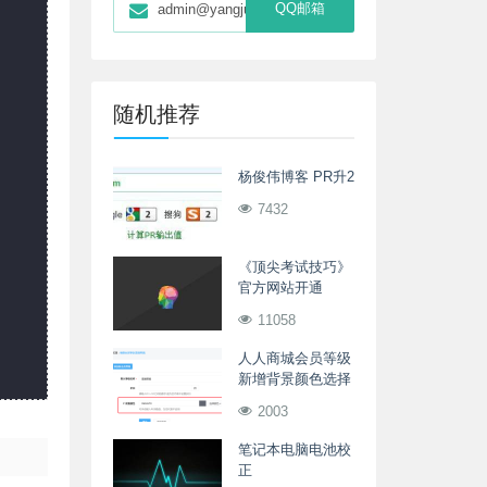
QQ邮箱
admin@yangjunwei.com
随机推荐
杨俊伟博客 PR升2
7432
《顶尖考试技巧》
官方网站开通
11058
人人商城会员等级
新增背景颜色选择
2003
笔记本电脑电池校
正