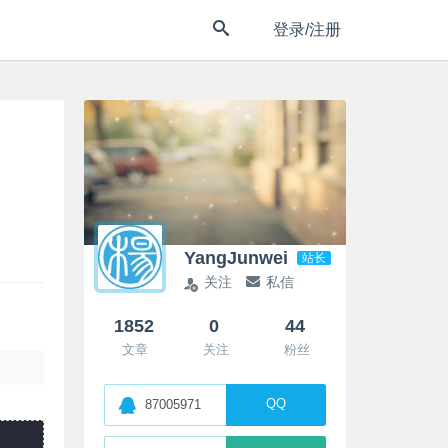
登录/注册
YangJunwei
站长
关注
私信
1852
0
44
文章
关注
粉丝
QQ
87005971