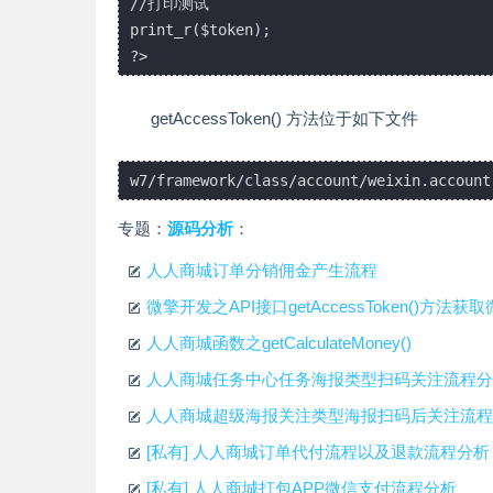
//打印测试

print_r($token);

getAccessToken() 方法位于如下文件
专题：
源码分析
：
人人商城订单分销佣金产生流程
微擎开发之API接口getAccessToken()方法获
人人商城函数之getCalculateMoney()
人人商城任务中心任务海报类型扫码关注流程分
人人商城超级海报关注类型海报扫码后关注流程
[私有] 人人商城订单代付流程以及退款流程分析
[私有] 人人商城打包APP微信支付流程分析