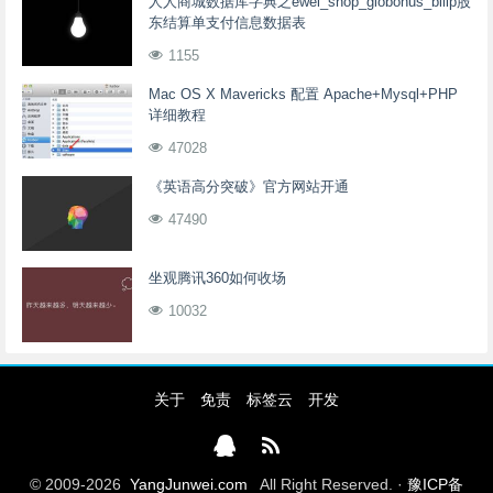
人人商城数据库字典之ewei_shop_globonus_billp股
东结算单支付信息数据表
1155
Mac OS X Mavericks 配置 Apache+Mysql+PHP
详细教程
47028
《英语高分突破》官方网站开通
47490
坐观腾讯360如何收场
10032
关于
免责
标签云
开发
© 2009-2026
YangJunwei.com
All Right Reserved. ·
豫ICP备