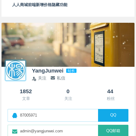
人人商城前端新增价格隐藏功能
YangJunwei
站长
关注
私信
1852
0
44
文章
关注
粉丝
QQ
87005971
QQ邮箱
admin@yangjunwei.com