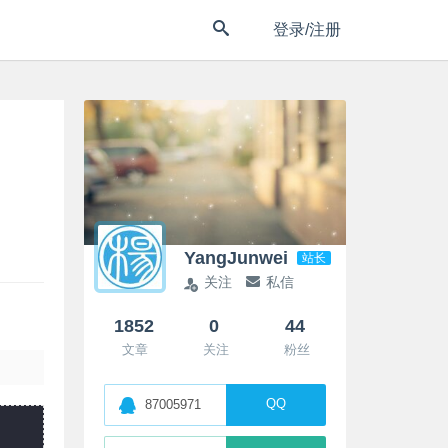
登录/注册
YangJunwei
站长
关注
私信
1852
0
44
文章
关注
粉丝
QQ
87005971