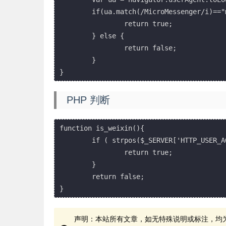
	if(ua.match(/MicroMessenger/i)=="micromessenger") {

		return true;

	} else {

		return false;

	}

PHP 判断
function is_weixin(){ 

	if ( strpos($_SERVER['HTTP_USER_AGENT'], 'MicroMessenger') !== false ) {

		return true;

	}    

	return false;

声明：本站所有文章，如无特殊说明或标注，均