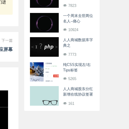
们进
料
7823
一个周末去世两位
名人--痛心
10924
人人商城数据库字
下一篇
典之
应屏幕
ewei_shop_member_level
7773
商城会员级别表
纯CSS实现左/右
Tips标签
5265
人人商城股东分红
新增在线协议签署
功能
161