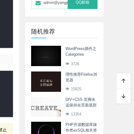
QQ邮箱
admin@yangjunwei.com
随机推荐
WordPress插件之
Categories
Images分类支持
3726
图片
理性推荐Firefox浏
览器
15825
DIV+CSS:页脚永
远保持在页面底部
13354
PHP开源数据库操
禁止
作类ezSQL相关资