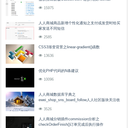
15975
人人商城商品新增个性化通知之支付或发货时给买
家发送不同短信
2585
CSS3渐变背景之linear-gradient()函数
13636
优化PHP代码的N条建议
10096
人人商城数据库字典之
ewei_shop_sns_board_follow人人社区版块关注收
藏表
3526
人人商城分销插件commission分析之
checkOrderFinish()订单完成后执行操作