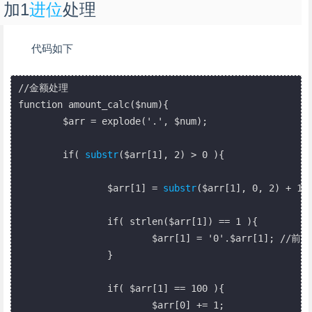
加1
进位
处理
代码如下
//金额处理

function amount_calc($num){

	$arr = explode('.', $num);

	if( 
substr
($arr[1], 2) > 0 ){

		$arr[1] = 
substr
($arr[1], 0, 2) + 1;

		if( strlen($arr[1]) == 1 ){

			$arr[1] = '0'.$arr[1]; //前边补位0

		}

		if( $arr[1] == 100 ){

			$arr[0] += 1;
