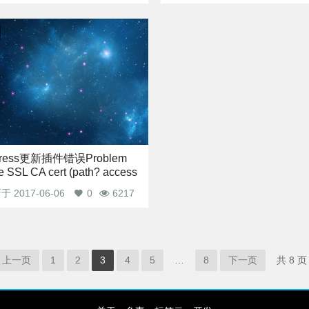
press更新插件错误Problem
he SSL CA cert (path? access
)
新于
2017-06-06
0
6217
上一页
1
2
3
4
5
…
8
下一页
共 8 页