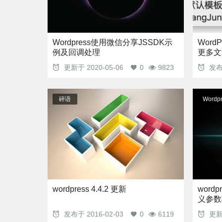
Wordpress使用微信分享JSSDK示
Word
例及回调处理
更多文
更新于
2020-05-06
0
9823
发
碎语
Wordpr
wordpress 4.4.2 更新
word
义参数
发布于
2016-02-03
0
6119
更