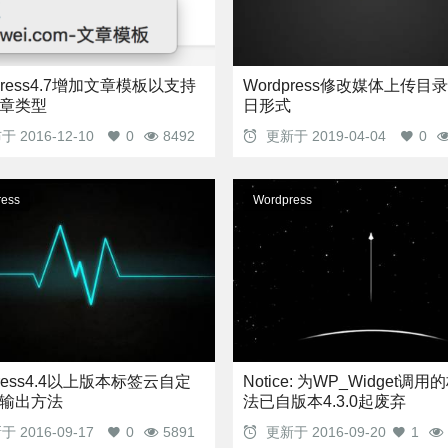
Press4.7增加文章模板以支持
Wordpress修改媒体上传目
章类型
日形式
布于
2016-12-10
0
8492
更新于
2019-04-04
0
ess
Wordpress
press4.4以上版本标签云自定
Notice: 为WP_Widget调
输出方法
法已自版本4.3.0起废弃
新于
2016-09-17
0
5891
更新于
2016-09-20
1