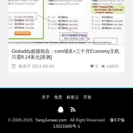
Godaddy超级组合：com域名+三个月Economy主机
只需8.14美元[亲测]
发布于
2011-08-04
0
14819
关于
免责
标签云
开发
© 2009-2026
YangJunwei.com
All Right Reserved. ·
豫ICP备
13021680号-1