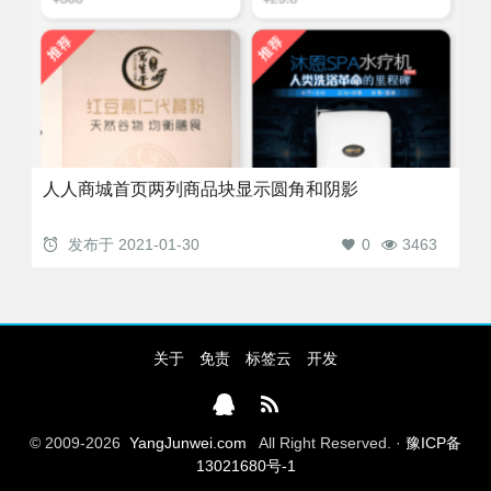
人人商城首页两列商品块显示圆角和阴影
发布于
2021-01-30
0
3463
关于
免责
标签云
开发
© 2009-2026
YangJunwei.com
All Right Reserved. ·
豫ICP备
13021680号-1