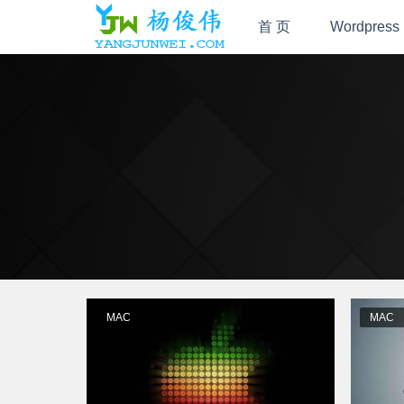
首 页
Wordpress
MAC
MAC