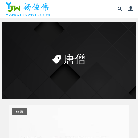
唐僧
碎语