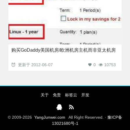
购买GoDaddy美国机房/欧洲机房主机而非亚太机房
更新于
2012-06-07
0
10753
关于
免责
标签云
开发
© 2009-2026
YangJunwei.com
All Right Reserved. ·
豫ICP备
13021680号-1